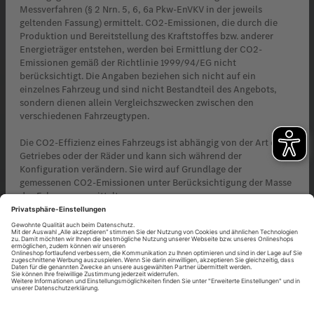
Messverfahren (§ 2 Nrn. 5, 6, 6a Pkw-EnVKV in der jeweils
geltenden Fassung) ermittelt. CO2-Emissionen, die durch die
Produktion und Bereitstellung des Kraftstoffes bzw. anderer
Energieträger entstehen, werden bei Ermittlung der CO2-
Emissionen gemäß der Richtlinie 1999/94/EG nicht
berücksichtigt. Die Angaben beziehen sich nicht auf ein
einzelnes Fahrzeug und sind nicht Bestandteil des Angebots,
sondern dienen allein Vergleichszwecken zwischen den
verschiedenen Fahrzeugtypen.
Die CO2-Effizienz eines Fahrzeugs ist abhängig von der Art des
Getriebes oder der Räder und kann sich während der
Konfiguration verändern. Sie wird auf Grundlage der
gemessenen CO2-Emissionen unter Berücksichtigung der Masse
des Fahrzeugs ermittelt.
Weitere Informationen zum offiziellen Kraftstoffverbrauch und
den offiziellen spezifischen CO2-Emissionen neuer
Personenkraftwagen können dem Leitfaden über den
Kraftstoffverbrauch, die CO2-Emissionen und den
Stromverbrauch neuer Personenkraftwagen entnommen werden,
der an allen Verkaufsstellen und bei DAT Deutsche Automobil
Treuhand GmbH unentgeltlich erhältlich ist.