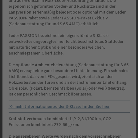
und auf Wunsch in Holz-Leder-Ausführung erhältlich. Die
ergonomisch geformten Vorder- und Rücksitze sind in der
Langversion serienmäßig beledert oder optional mit dem Leder
PASSION-Paket sowie Leder PASSION-Paket Exklusiv
(Serienausstattung für und S 65 AMG) erhältlich.
Leder PASSION bezeichnet ein eigens für die S-Klasse
entwickeltes ungeprägtes, nur leicht beschichtetes Glattleder
mit natürlicher Optik und einer besonders weichen,
anschmiegsamen Oberfläche.
Die optionale Ambientebeleuchtung (Serienausstattung für S 65
AMG) erzeugt eine ganz besondere Lichtstimmung. Ein schmales
Lichtband, das von LEDs gespeist wird, zieht sich an den
Holzzierleisten der Türen und an der Instrumententafel entlang.
Ob eisblau (Polar), bernsteinfarben (Solar) oder weiß (Neutral),
ist dem persönlichen Geschmack überlassen.
>> mehr Informationen zu der S-Klasse finden Sie hier
Kraftstoffverbrauch kombiniert: 11,9-2,8 l/100 km, CO2-
Emissionen kombiniert: 279-65 g/km.
Die angegebenen Werte wurden nach dem vorgeschriebenen