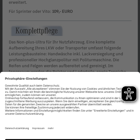
erweitert.
Für Sprinter oder Vito:
109,- EURO
Das Non-plus-Ultra für Ihr Nutzfahrzeug. Eine komplette
Aufbereitung Ihres LKW oder Transporter umfasst folgende
Leistungsbausteine: Handwäsche inkl. Lackversiegelung und
professioneller Hochglanzpolitur mit Politurmaschine. Die
Reifen und Felgen werden aufbereitet und gereinigt. Im
Innenraum werden die Polster und Lederteile, sowie Teppiche
und Seitenverkleidungen gereinigt. Alle Kunststoffteile inkl.
Cockpit erhalten eine hochwertige Pflegebehandlung, alle
Scheiben des Fahrzeugs werden gereinigt.
Für Sprinter oder Vito:
259,- EURO
>> zurück zur Service-Übersicht