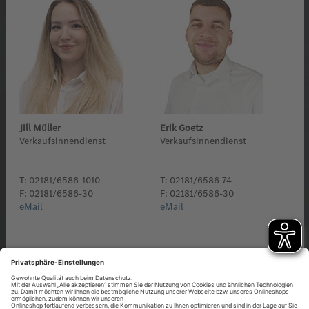
Jill Müller
Erik Goetz
Verkaufsinnendienst
Verkaufsinnendienst
T: 02181/6586-1010
T: 02181/6586-74
F: 02181/6586-30
F: 02181/6586-30
eMail
eMail
Quick-Links zu den anderen Mitarbeitern:
Geschäftsleitung & Assistenz
|
Mercedes-Verkauf
|
Kundendienst
|
Originalteile & Zubehör
|
Auftragsbearbeitung