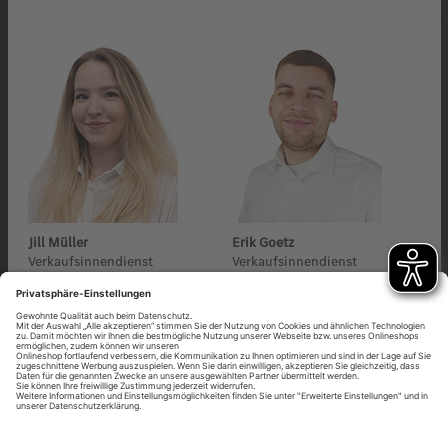
Jill Müller
Erik Goetz
Verkaufsinnendienst
Verkaufsinnendienst
T: 02181/6586-1010
T: 02181/6586-74
F: 02181/6586-30
F: 02181/6586-30
eMail
eMail