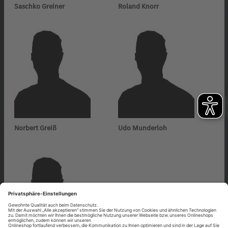
Saschko Greiner
Roland Knorr
Norbert Greiß
Udo Munderloh