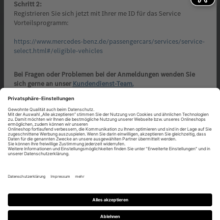
Schritt 2:
Registrieren Sie sich jetzt mit Ihrer me ID für das Service
Vorteilsprogramm:
https://www.mercedes-benz.de/passengercars/services/service-
select.html#/eligible-vehicles
Bei Fragen oder Problemen bei der Anmeldungen wenden Sie
sich gerne an unser
Kundendienst-Team.
Wir freuen uns auf Ihren Besuch!